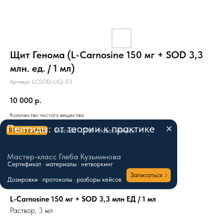
Щит Генома (L-Carnosine 150 мг + SOD 3,3
млн. ед. / 1 мл)
Артикул:
LCSOD-LIQ-03
10 000
р.
Количество чистого вещества
Пептиды: от теории к практике
10-11 октября
Москва · СПб · Новосибирск
3 мл (раствор)
Мастер-класс Глеба Кузьминова
Cертификат · материалы · нетворкинг
Купить сейчас
Записаться
Дозировки · протоколы · разборы кейсов
L-Carnosine 150 мг + SOD 3,3 млн ЕД / 1 мл
Раствор, 3 мл