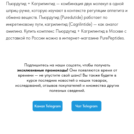
Пьюрдутид + Кагрилинтид — комбинация двух молекул в одной
шприц-ручке, которую изучают в контексте регуляции аппетита и
обмена веществ. Пьюрдутид (Puredutide) работает по
инкретиновому пути, кагрилинтид (Cagrilintide) — как аналог
амилина. Купить комплекс Пьюрдутид + Кагрилинтид в Москве с
доставкой по России можно в интернет-магазине PurePeptides.
Подпишитесь на наши соцсети, чтобы получать
эксклюзивные промокоды!
Они появляются время от
времени — не упустите свой шанс! Вы также будете в
курсе последних новостей о наших товарах,
исследований, отзывов покупателей и множества других
полезных сведений.
Канал Telegram
Чат Telegram