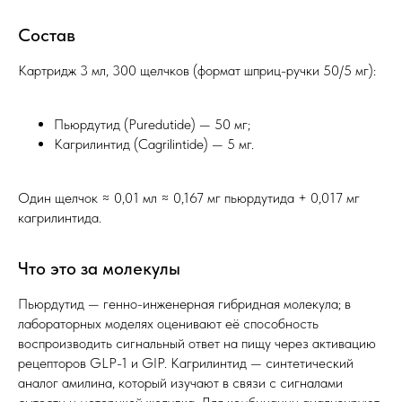
Состав
Картридж 3 мл, 300 щелчков (формат шприц-ручки 50/5 мг):
Пьюрдутид (Puredutide) — 50 мг;
Кагрилинтид (Cagrilintide) — 5 мг.
Один щелчок ≈ 0,01 мл ≈ 0,167 мг пьюрдутида + 0,017 мг
кагрилинтида.
Что это за молекулы
Пьюрдутид — генно-инженерная гибридная молекула; в
лабораторных моделях оценивают её способность
воспроизводить сигнальный ответ на пищу через активацию
рецепторов GLP-1 и GIP. Кагрилинтид — синтетический
аналог амилина, который изучают в связи с сигналами