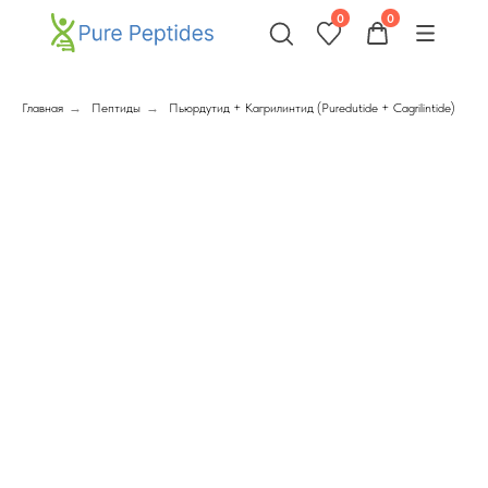
0
0
Главная
→
Пептиды
→
Пьюрдутид + Кагрилинтид (Puredutide + Cagrilintide)