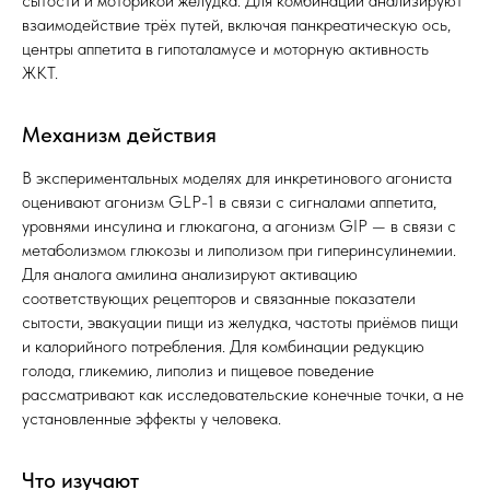
сытости и моторикой желудка. Для комбинации анализируют
взаимодействие трёх путей, включая панкреатическую ось,
центры аппетита в гипоталамусе и моторную активность
ЖКТ.
Механизм действия
В экспериментальных моделях для инкретинового агониста
оценивают агонизм GLP-1 в связи с сигналами аппетита,
уровнями инсулина и глюкагона, а агонизм GIP — в связи с
метаболизмом глюкозы и липолизом при гиперинсулинемии.
Для аналога амилина анализируют активацию
соответствующих рецепторов и связанные показатели
сытости, эвакуации пищи из желудка, частоты приёмов пищи
и калорийного потребления. Для комбинации редукцию
голода, гликемию, липолиз и пищевое поведение
рассматривают как исследовательские конечные точки, а не
установленные эффекты у человека.
Что изучают